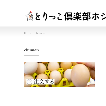
Home
chumon
chumon