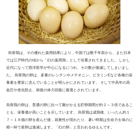
烏骨鶏は、その優れた薬用効果により，中国では数千年前から、また日本
では江戸時代の頃から「幻の薬用鶏」として珍重されてきました。 しかし
近代になって西洋医学が中心になるにつれ、その数が激減してしまいまし
た。 烏骨鶏の卵は、多量のレシチンやメチオニン、ビタミンEなど各種の栄
養素を豊富に含んでいることが明らかにされています。 そして中高年の高
血圧や老化防止、病後の体力回復に最適とされています。
烏骨鶏の卵は、普通の卵に比べて雛がかえる貯卵期間が約２～３倍であるこ
とも、栄養価が高いことを示しています。 烏骨鶏は成鶏後、いったん約１
７～１８個の卵を産んだ後，就巣性が現れたり、暑い時期は生命力を保のに
精一杯で産卵は激減します。「幻の卵」と言われるゆえんです。