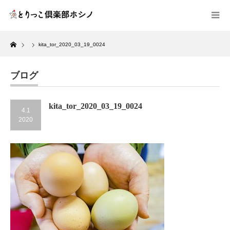
Home
kita_tor_2020_03_19_0024
ブログ
kita_tor_2020_03_19_0024
4.1
2020