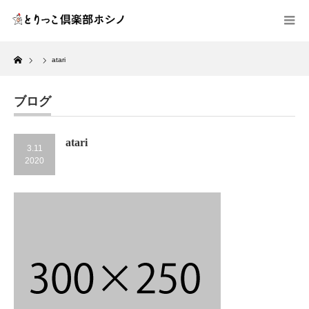
Home
atari
ブログ
atari
3.11
2020