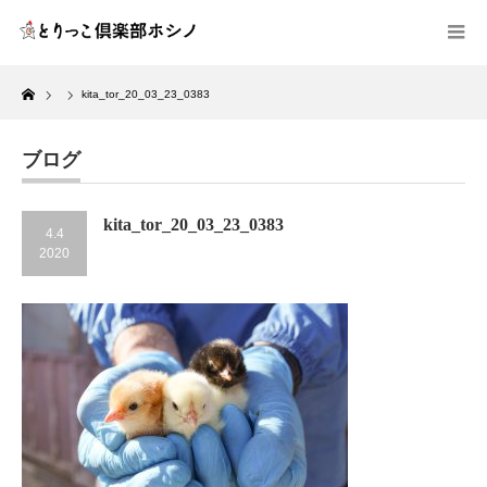
Home
kita_tor_20_03_23_0383
ブログ
kita_tor_20_03_23_0383
4.4
2020