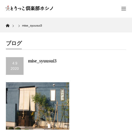
Home
mise_syuusui3
ブログ
mise_syuusui3
4.9
2020