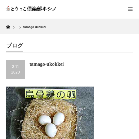
Home
tamago-ukokkei
ブログ
tamago-ukokkei
3.11
2020