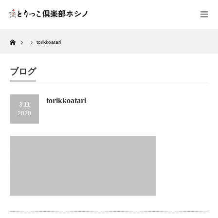
Home
torikkoatari
ブログ
torikkoatari
3.11
2020